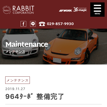
029-857-9930
Service
News
サービス案内
ニュース一覧
Maintenance
Stock
Parts
在庫車
パーツ
メンテナンス
Company
911 Touring
会社案内
911ツーリング
Maintenance
Price
メンテナンス
工賃表案内
Home
メンテナンス
ホーム
2019.11.27
964ﾀｰﾎﾞ 整備完了