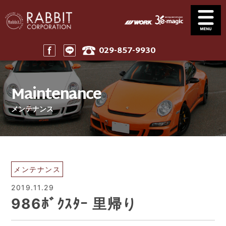
029-857-9930
Service
News
サービス案内
ニュース一覧
Maintenance
Stock
Parts
在庫車
パーツ
メンテナンス
Company
911 Touring
会社案内
911ツーリング
Maintenance
Price
メンテナンス
工賃表案内
Home
メンテナンス
ホーム
2019.11.29
986ﾎﾞｸｽﾀｰ 里帰り