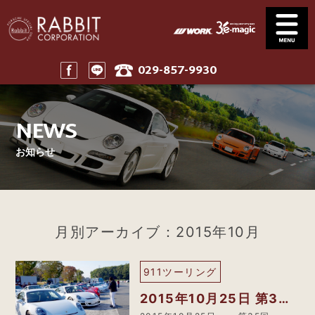
029-857-9930
Service
News
サービス案内
ニュース一覧
NEWS
Stock
Parts
在庫車
パーツ
お知らせ
Company
911 Touring
会社案内
911ツーリング
Maintenance
Price
メンテナンス
工賃表案内
月別アーカイブ：2015年10月
Home
ホーム
911ツーリング
2015年10月25日 第35