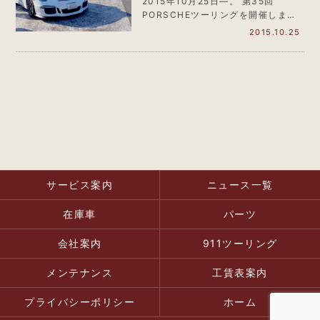
回 PORSCHEツーリング
2015年10月25日―。 第35回
PORSCHEツーリングを開催しまし
た！ ９月には茨城…
2015.10.25
サービス案内
ニュース一覧
在庫車
パーツ
会社案内
911ツーリング
メンテナンス
工賃表案内
プライバシーポリシー
ホーム