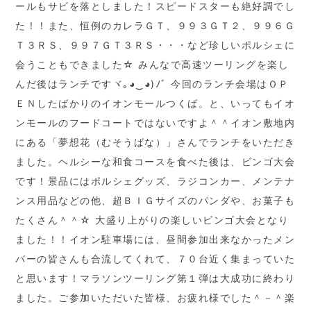
ールもサビを落としました！スピードスターも絶好調でし
た！！また、恒例のカレラＧＴ、９９３ＧＴ２、９９６Ｇ
Ｔ３ＲＳ、９９７ＧＴ３ＲＳ・・・など珍しいポルシェに
会うこともできました☆ みんなで高速ツーリングを楽し
んだ後はランチですヾ｡◕‿◕)ﾉﾞ 今回のランチ会場はＯＰ
ＥＮしたばかりのイオンモールつくば。と、いってもイオ
ンモールのフードコートではないですよ＾＾イオン敷地内
にある「夢想花（むそうばな）」さんでランチをいただき
ました。ヘルシーな和食コースを食べた後は、ビンゴ大会
です！景品にはポルシェグッズ、ラジコンカー、メンテナ
ンス用品などの他、超ＢＩＧサイズのパンダや、お菓子も
たくさん＾＾☆ 大盛り上がりの楽しいビンゴ大会となり
ました！！イオン駐車場には、昼間参加出来なかったメン
バーの皆さんも合流してくれて、７０台近く集まっていた
と思います！マラソンツーリング第１弾は大成功に終わり
ました。ご参加いただいた皆様、お疲れ様でした＾－＾楽