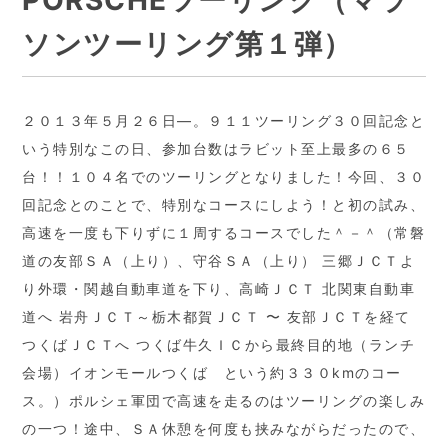
PORSCHEツーリング（マラ
ソンツーリング第１弾）
２０１３年５月２６日―。９１１ツーリング３０回記念と
いう特別なこの日、参加台数はラビット至上最多の６５
台！！１０４名でのツーリングとなりました！今回、３０
回記念とのことで、特別なコースにしよう！と初の試み、
高速を一度も下りずに１周するコースでした＾－＾（常磐
道の友部ＳＡ（上り）、守谷ＳＡ（上り） 三郷ＪＣＴよ
り外環・関越自動車道を下り、高崎ＪＣＴ 北関東自動車
道へ 岩舟ＪＣＴ～栃木都賀ＪＣＴ 〜 友部ＪＣＴを経て
つくばＪＣＴへ つくば牛久ＩＣから最終目的地（ランチ
会場）イオンモールつくば という約３３０kmのコー
ス。）ポルシェ軍団で高速を走るのはツーリングの楽しみ
の一つ！途中、ＳＡ休憩を何度も挟みながらだったので、