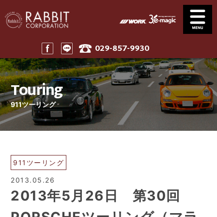
029-857-9930
Service
News
サービス案内
ニュース一覧
Touring
Stock
Parts
在庫車
パーツ
911ツーリング
Company
911 Touring
会社案内
911ツーリング
Maintenance
Price
メンテナンス
工賃表案内
Home
911ツーリング
ホーム
2013.05.26
2013年5月26日 第30回