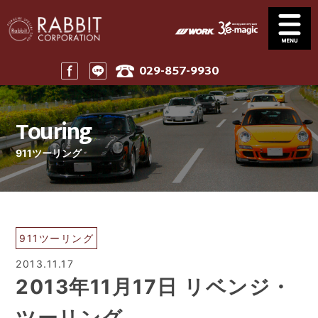
029-857-9930
Service
News
サービス案内
ニュース一覧
Touring
Stock
Parts
在庫車
パーツ
911ツーリング
Company
911 Touring
会社案内
911ツーリング
Maintenance
Price
メンテナンス
工賃表案内
Home
911ツーリング
ホーム
2013.11.17
2013年11月17日 リベンジ・