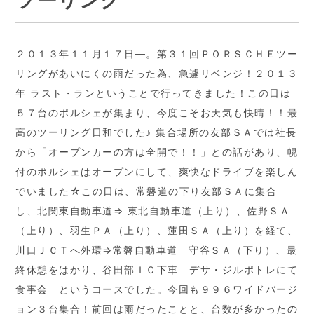
ツーリング
２０１３年１１月１７日―。第３１回ＰＯＲＳＣＨＥツー
リングがあいにくの雨だった為、急遽リベンジ！２０１３
年 ラスト・ランということで行ってきました！この日は
５７台のポルシェが集まり、今度こそお天気も快晴！！最
高のツーリング日和でした♪ 集合場所の友部ＳＡでは社長
から「オープンカーの方は全開で！！」との話があり、幌
付のポルシェはオープンにして、爽快なドライブを楽しん
でいました☆この日は、常磐道の下り友部ＳＡに集合
し、北関東自動車道⇒ 東北自動車道（上り）、佐野ＳＡ
（上り）、羽生ＰＡ（上り）、蓮田ＳＡ（上り）を経て、
川口ＪＣＴへ外環⇒常磐自動車道 守谷ＳＡ（下り）、最
終休憩をはかり、谷田部ＩＣ下車 デサ・ジルポトレにて
食事会 というコースでした。今回も９９６ワイドバージ
ョン３台集合！前回は雨だったことと、台数が多かったの