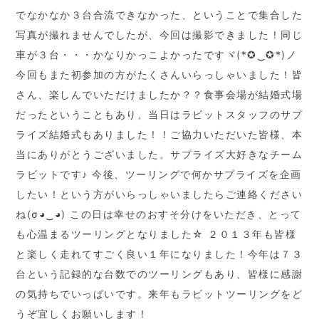
でなかなか３台合流できなかった、ということで集合した
写真が撮れませんでしたが、今回は撮影できました！同じ
車が３台・・・かなりかっこよかったですヾ(*✪‿✪*)ノ
今回もまた初参加の方がたくさんいらっしゃいました！皆
さん、楽しんでいただけましたか？？食事会場が結婚式場
だったということもあり、当日はラビットスタッフのサプ
ライズ結婚式もありました！！ご協力いただいた皆様、本
当にありがとうございました。サプライズ大好きなチーム
ラビットです♪ 今後、ツーリングで何かサプライズを企画
したい！という方がいらっしゃいましたらご連絡ください
ね(σ◕‿◕) この日は幸せのおすそ分けをいただき、とって
も心温まるツーリングとなりました☆ ２０１３年も皆様
と楽しく走れてすごく良い１年になりました！今年は７３
台という記録的な台数でのツーリングもあり、皆様に感謝
の気持ちでいっぱいです。来年もラビットツーリングをど
うぞ宜しくお願いします！