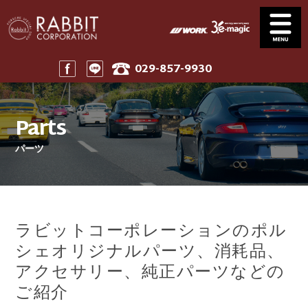
029-857-9930
Service
News
サービス案内
ニュース一覧
Parts
Stock
Parts
在庫車
パーツ
パーツ
Company
911 Touring
会社案内
911ツーリング
Maintenance
Price
メンテナンス
工賃表案内
ラビットコーポレーションのポル
Home
ホーム
シェオリジナルパーツ、消耗品、
アクセサリー、純正パーツなどの
ご紹介