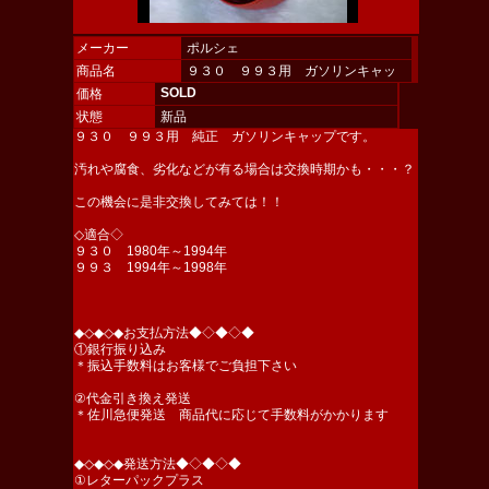
メーカー
ポルシェ
商品名
９３０ ９９３用 ガソリンキャッ
プ
SOLD
価格
状態
新品
９３０ ９９３用 純正 ガソリンキャップです。
汚れや腐食、劣化などが有る場合は交換時期かも・・・？
この機会に是非交換してみては！！
◇適合◇
９３０ 1980年～1994年
９９３ 1994年～1998年
◆◇◆◇◆お支払方法◆◇◆◇◆
①銀行振り込み
＊振込手数料はお客様でご負担下さい
②代金引き換え発送
＊佐川急便発送 商品代に応じて手数料がかかります
◆◇◆◇◆発送方法◆◇◆◇◆
①レターパックプラス