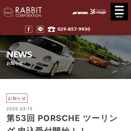
029-857-9930
Service
News
サービス案内
ニュース一覧
NEWS
Stock
Parts
在庫車
パーツ
お知らせ
Company
911 Touring
会社案内
911ツーリング
Maintenance
Price
メンテナンス
工賃表案内
Home
お知らせ
ホーム
2025.03.15
第53回 PORSCHE ツーリン