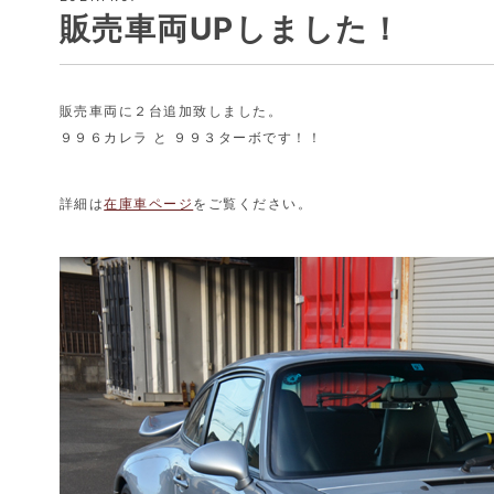
販売車両UPしました！
販売車両に２台追加致しました。
９９６カレラ と ９９３ターボです！！
詳細は
在庫車ページ
をご覧ください。