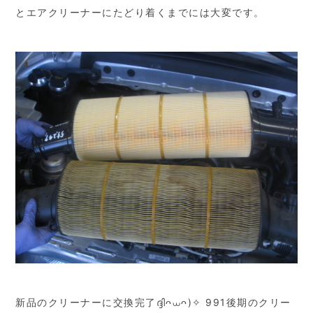
とエアクリーナーにたどり着くまでには大変です。
新品のクリーナーに交換完了ദ്ദിᴖ⩊ᴖ)✧ 991後期のクリー