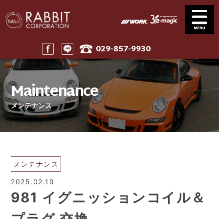
029-857-9930
Service
News
サービス案内
ニュース一覧
Maintenance
Stock
Parts
在庫車
パーツ
メンテナンス
Company
911 Touring
会社案内
911ツーリング
Maintenance
Price
メンテナンス
工賃表案内
Home
メンテナンス
ホーム
2025.02.19
981 イグニッションコイル＆