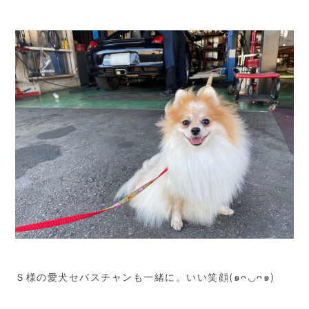
Ｓ様の愛犬セバスチャンも一緒に。いい笑顔(๑ᴖ◡ᴖ๑)