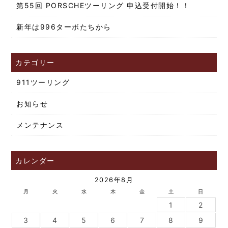
第55回 PORSCHEツーリング 申込受付開始！！
新年は996ターボたちから
カテゴリー
911ツーリング
お知らせ
メンテナンス
カレンダー
2026年8月
月
火
水
木
金
土
日
1
2
3
4
5
6
7
8
9