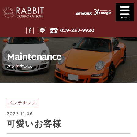
029-857-9930
Service
News
サービス案内
ニュース一覧
Maintenance
Stock
Parts
在庫車
パーツ
メンテナンス
Company
911 Touring
会社案内
911ツーリング
Maintenance
Price
メンテナンス
工賃表案内
Home
メンテナンス
ホーム
2022.11.06
可愛いお客様