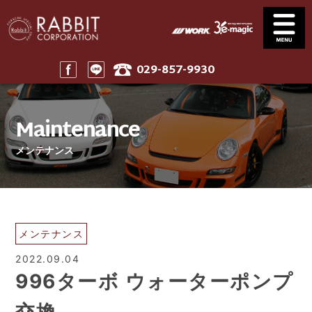
029-857-9930
Service
News
サービス案内
ニュース一覧
Maintenance
Stock
Parts
在庫車
パーツ
メンテナンス
Company
911 Touring
会社案内
911ツーリング
Maintenance
Price
メンテナンス
工賃表案内
Home
メンテナンス
ホーム
2022.09.04
996ターボ ウォーターポンプ