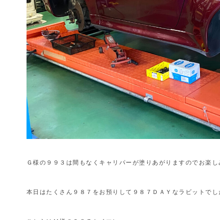
Ｇ様の９９３は間もなくキャリパーが塗りあがりますのでお楽し
本日はたくさん９８７をお預りして９８７ＤＡＹなラビットでし