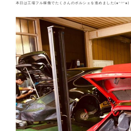
本日は工場フル稼働でたくさんのポルシェを進めました(๑ᵔ⌔ᵔ๑)