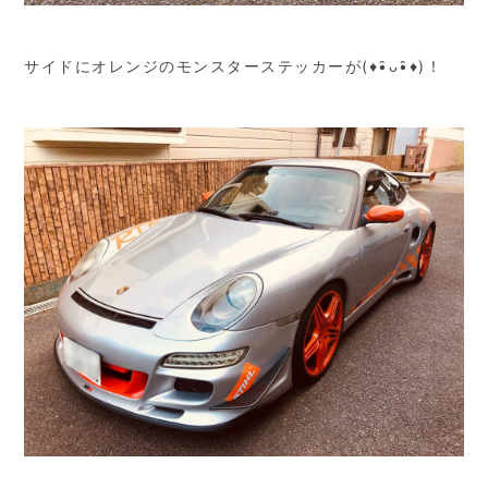
サイドにオレンジのモンスターステッカーが(♦•̑ᴗ•̑♦)！