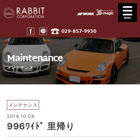
029-857-9930
Service
News
サービス案内
ニュース一覧
Maintenance
Stock
Parts
在庫車
パーツ
メンテナンス
Company
911 Touring
会社案内
911ツーリング
Maintenance
Price
メンテナンス
工賃表案内
Home
メンテナンス
ホーム
2019.10.06
996ﾜｲﾄﾞ 里帰り