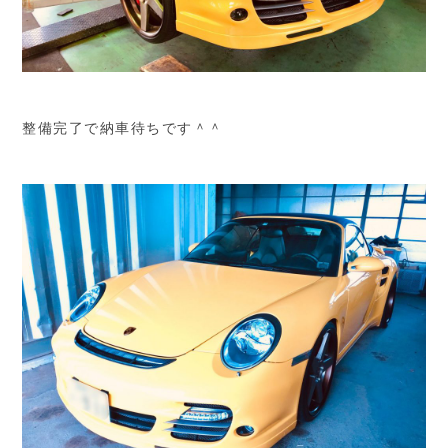
整備完了で納車待ちです＾＾