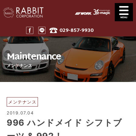
029-857-9930
Service
News
サービス案内
ニュース一覧
Maintenance
Stock
Parts
在庫車
パーツ
メンテナンス
Company
911 Touring
会社案内
911ツーリング
Maintenance
Price
メンテナンス
工賃表案内
Home
メンテナンス
ホーム
2019.07.04
996 ハンドメイド シフトブ