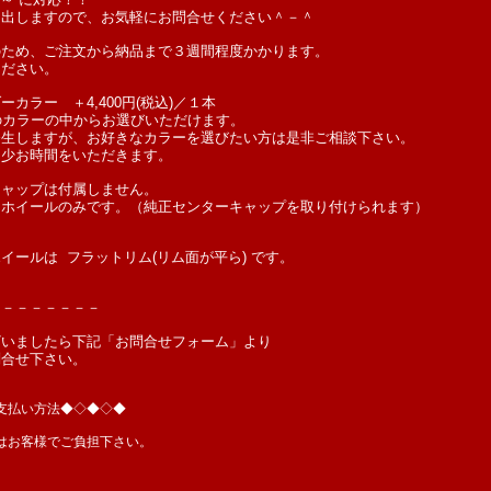
を出しますので、お気軽にお問合せください＾－＾
のため、ご注文から納品まで３週間程度かかります。
ください。
カラー ＋4,400円(税込)／１本
のカラーの中からお選びいただけます。
発生しますが、お好きなカラーを選びたい方は是非ご相談下さい。
多少お時間をいただきます。
キャップは付属しません。
はホイールのみです。（純正センターキャップを取り付けられます）
イールは フラットリム(リム面が平ら) です。
－－－－－－－－
ざいましたら下記「お問合せフォーム」より
問合せ下さい。
支払い方法◆◇◆◇◆
はお客様でご負担下さい。