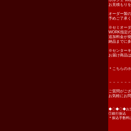
お見積もり
オーダー製
予めご了承
※セミオーダー
WORK指定
追加料金が
納品までに
※センター
お届け商品
＊こちらのホ
－－－－－
ご質問がご
お気軽にお
◆◇◆◇◆お
①銀行振込
＊振込手数料