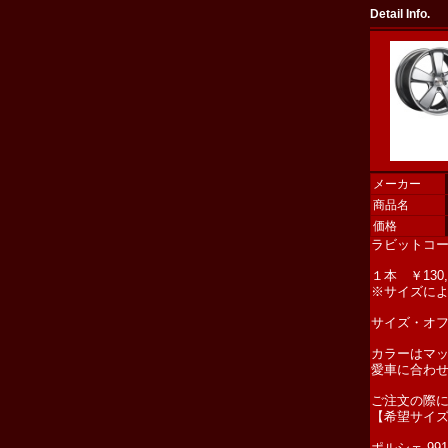
Detail Info.
メーカー
商品名
価格
ラビットコー
１本 ￥13
※サイズに
サイズ・オ
カラーはマ
愛車に合わ
ご注文の際
【希望サイズ
ポルシェ 99