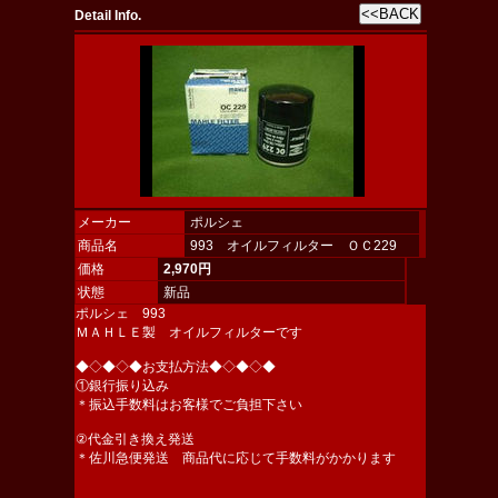
Detail Info.
メーカー
ポルシェ
商品名
993 オイルフィルター ＯＣ229
価格
2,970円
状態
新品
ポルシェ 993
ＭＡＨＬＥ製 オイルフィルターです
◆◇◆◇◆お支払方法◆◇◆◇◆
①銀行振り込み
＊振込手数料はお客様でご負担下さい
②代金引き換え発送
＊佐川急便発送 商品代に応じて手数料がかかります