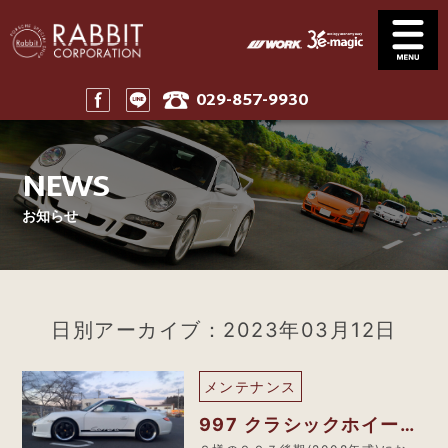
029-857-9930
Service
News
サービス案内
ニュース一覧
NEWS
Stock
Parts
在庫車
パーツ
お知らせ
Company
911 Touring
会社案内
911ツーリング
Maintenance
Price
メンテナンス
工賃表案内
日別アーカイブ：2023年03月12日
Home
ホーム
メンテナンス
997 クラシックホイール