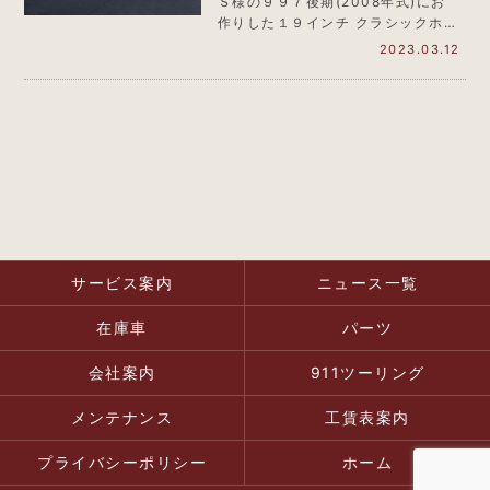
装着
Ｓ様の９９７後期(2008年式)にお
作りした１９インチ クラシックホイ
ール。 写真をいただきました…
2023.03.12
サービス案内
ニュース一覧
在庫車
パーツ
会社案内
911ツーリング
メンテナンス
工賃表案内
プライバシーポリシー
ホーム