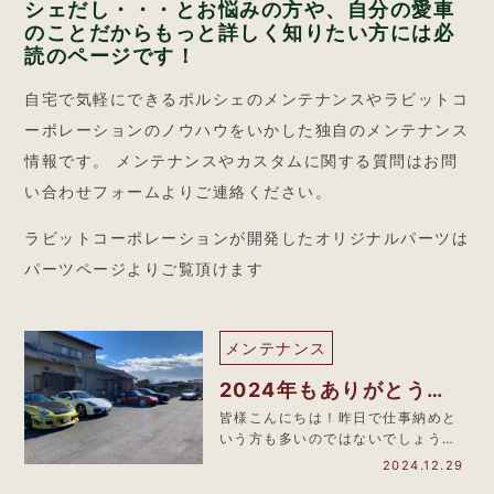
シェだし・・・とお悩みの方や、自分の愛車
のことだからもっと詳しく知りたい方には必
読のページです！
自宅で気軽にできるポルシェのメンテナンスやラビットコ
ーポレーションのノウハウをいかした独自のメンテナンス
情報です。 メンテナンスやカスタムに関する質問はお問
い合わせフォームよりご連絡ください。
ラビットコーポレーションが開発したオリジナルパーツは
パーツページよりご覧頂けます
メンテナンス
2024年もありがとうご
ざいました
皆様こんにちは！昨日で仕事納めと
いう方も多いのではないでしょう
か？＾＾ 最近またインフルエンザ、
2024.12.29
コロ…