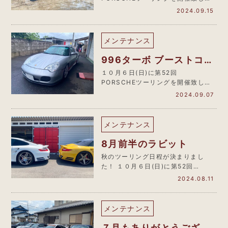
す。 只今 申込受付中！詳細はＨ
2024.09.15
Ｐ…
メンテナンス
996ターボ ブーストコン
トロールバルブ交換
１０月６日(日)に第52回
PORSCHEツーリングを開催致しま
す。 只今 申込受付中！詳細はＨ
2024.09.07
Ｐ…
メンテナンス
8月前半のラビット
秋のツーリング日程が決まりまし
た！ １０月６日(日)に第52回
PORSCHEツーリングを開催致し…
2024.08.11
メンテナンス
７月もありがとうござい