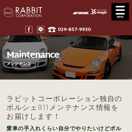
029-857-9930
Service
News
サービス案内
ニュース一覧
Maintenance
Stock
Parts
在庫車
パーツ
メンテナンス
Company
911 Touring
会社案内
911ツーリング
Maintenance
Price
メンテナンス
工賃表案内
ラビットコーポレーション独自の
Home
ホーム
ポルシェ911メンテナンス情報を
お届けします！
愛車の手入れくらい自分でやりたいけどポル