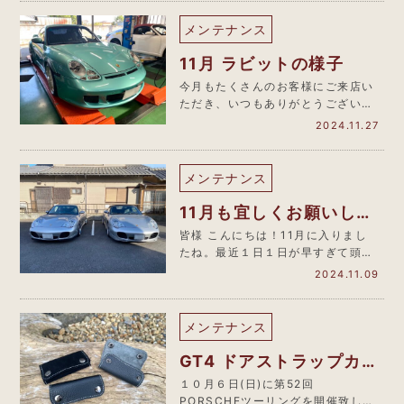
メンテナンス
11月 ラビットの様子
今月もたくさんのお客様にご来店い
ただき、いつもありがとうございま
す。最近のラビットの様子をまとめ
2024.11.27
まし…
メンテナンス
11月も宜しくお願いしま
す
皆様 こんにちは！11月に入りまし
たね。最近１日１日が早すぎて頭が
追い付いていきませんが、それだけ
2024.11.09
楽…
メンテナンス
GT4 ドアストラップカバ
ー製作
１０月６日(日)に第52回
PORSCHEツーリングを開催致しま