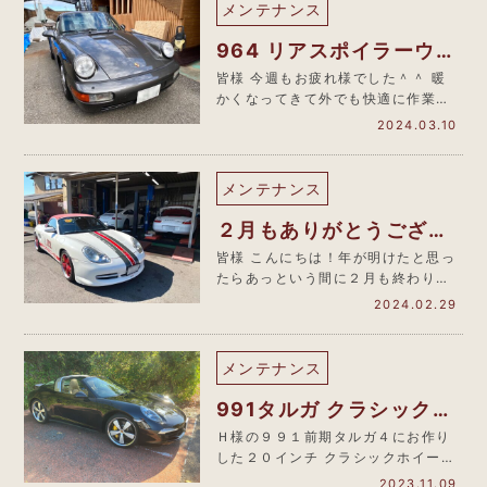
メンテナンス
964 リアスポイラーウォ
ール交換
皆様 今週もお疲れ様でした＾＾ 暖
かくなってきて外でも快適に作業で
きるようになってきました(๑•ᴗ•…
2024.03.10
メンテナンス
２月もありがとうござい
ました
皆様 こんにちは！年が明けたと思っ
たらあっという間に２月も終わりで
すね。しばらくＨＰの更新ができて
2024.02.29
お…
メンテナンス
991タルガ クラシックホ
イール装着
Ｈ様の９９１前期タルガ４にお作り
した２０インチ クラシックホイー
ル。 写真をいただきましたのでご
2023.11.09