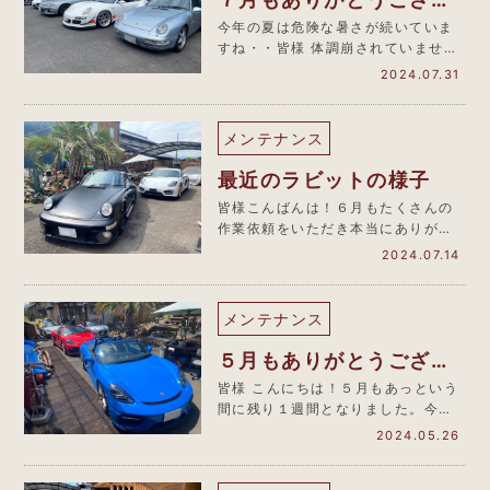
ました
今年の夏は危険な暑さが続いていま
すね・・皆様 体調崩されていません
か？ この猛暑の中ではありま…
2024.07.31
メンテナンス
最近のラビットの様子
皆様こんばんは！６月もたくさんの
作業依頼をいただき本当にありがと
うございました。しばらくＨＰを更
2024.07.14
新で…
メンテナンス
５月もありがとうござい
ました
皆様 こんにちは！５月もあっという
間に残り１週間となりました。今年
のＧＷはラビットにたくさんのお客
2024.05.26
様…