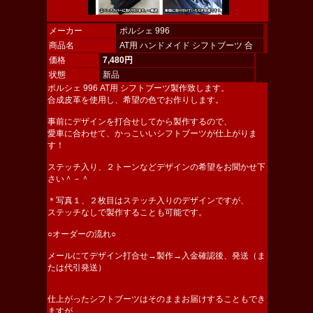
メーカー
ポルシェ 996
商品名
AT用 ハンドメイド シフトブーツ 合
皮 【オーダー製作】
価格
7,480円
状態
新品
ポルシェ 996 AT用 シフトブーツ製作致します。
合成皮革を使用し、希望の色でお作りします。
事前にデザインを打合せしてから製作するので、
愛車に合わせて、かっこいいシフトブーツが仕上がりま
す！
ステッチ入り、２トーンなどデザインの希望をお聞かせ下
さい＾－＾
＊写真１、２枚目はステッチ入りのデザインですが、
ステッチなしで製作することも可能です。
○オーダーの流れ○
メールにてデザイン打合せ→製作→入金確認後、発送（ま
たは代引発送）
仕上がったシフトブーツはそのままお届けすることもでき
ますが、